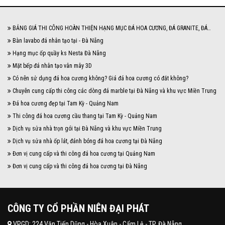
BẢNG GIÁ THI CÔNG HOÀN THIỆN HẠNG MỤC ĐÁ HOA CƯƠNG, ĐÁ GRANITE, ĐÁ
MARBLE NĂM 2024
Bàn lavabo đá nhân tạo tại - Đà Nẵng
Hạng mục ốp quầy ks Nesta Đà Nẵng
Mặt bếp đá nhân tạo vân mây 3D
Có nên sử dụng đá hoa cương không? Giá đá hoa cương có đắt không?
Chuyên cung cấp thi công các dòng đá marble tại Đà Nẵng và khu vực Miền Trung
Đá hoa cương đẹp tại Tam Kỳ - Quảng Nam
Thi công đá hoa cương cầu thang tại Tam Kỳ - Quảng Nam
Dịch vụ sửa nhà trọn gói tại Đà Nẵng và khu vực Miền Trung
Dịch vụ sửa nhà ốp lát, đánh bóng đá hoa cương tại Đà Nẵng
Đơn vị cung cấp và thi công đá hoa cương tại Quảng Nam
Đơn vị cung cấp và thi công đá hoa cương tại Đà Nẵng
CÔNG TY CỔ PHẦN NIÊN ĐẠI PHÁT
VPGD: 224 Văn Tiến Dũng - Hòa Xuân - Cẩm Lệ - TP. Đà Nẵng