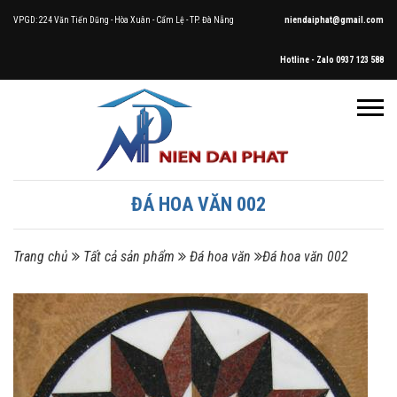
VPGD: 224 Văn Tiến Dũng - Hòa Xuân - Cẩm Lệ - TP. Đà Nẵng
niendaiphat@gmail.com
Hotline - Zalo 0937 123 588
ĐÁ HOA VĂN 002
Trang chủ
Tất cả sản phẩm
Đá hoa văn
Đá hoa văn 002