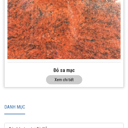
Đỏ sa mạc
Xem chi tiết
DANH MỤC