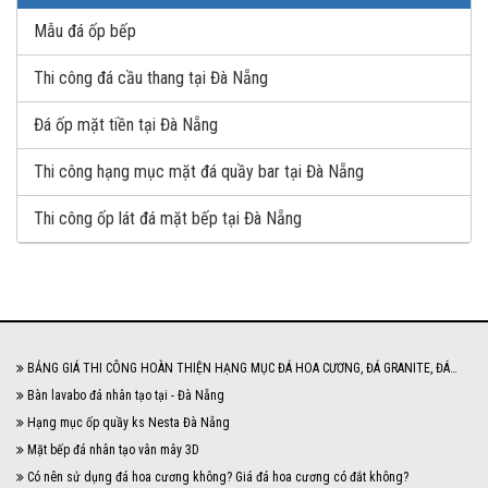
Mẫu đá ốp bếp
Thi công đá cầu thang tại Đà Nẵng
Đá ốp mặt tiền tại Đà Nẵng
Thi công hạng mục mặt đá quầy bar tại Đà Nẵng
Thi công ốp lát đá mặt bếp tại Đà Nẵng
BẢNG GIÁ THI CÔNG HOÀN THIỆN HẠNG MỤC ĐÁ HOA CƯƠNG, ĐÁ GRANITE, ĐÁ
MARBLE NĂM 2024
Bàn lavabo đá nhân tạo tại - Đà Nẵng
Hạng mục ốp quầy ks Nesta Đà Nẵng
Mặt bếp đá nhân tạo vân mây 3D
Có nên sử dụng đá hoa cương không? Giá đá hoa cương có đắt không?