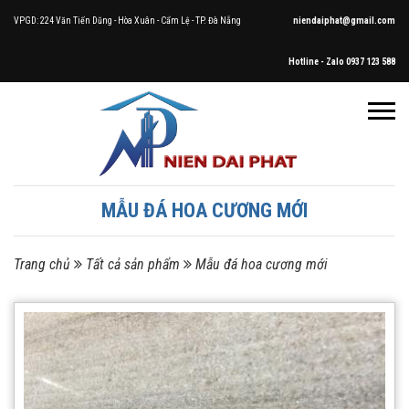
VPGD: 224 Văn Tiến Dũng - Hòa Xuân - Cẩm Lệ - TP. Đà Nẵng
niendaiphat@gmail.com
Hotline - Zalo 0937 123 588
MẪU ĐÁ HOA CƯƠNG MỚI
Trang chủ
Tất cả sản phẩm
Mẫu đá hoa cương mới