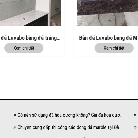
 đá Lavabo bằng đá trắng
Bàn đá Lavabo bằng đá M
nhân tạo
Xem chi tiết
Xem chi tiết
Có nên sử dụng đá hoa cương không? Giá đá hoa cương
có đắt không?
Chuyên cung cấp thi công các dòng đá marble tại Đà
Tr