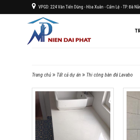
VPGD: 224 Văn Tiến Dũng - Hòa Xuân - Cẩm Lệ - TP. Đà Nẵ
T
Trang chủ
Tất cả dự án
Thi công bàn đá Lavabo