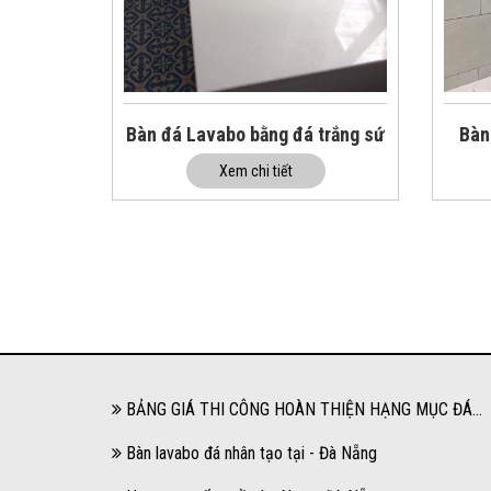
Bàn đá Lavabo bằng đá trắng sứ
Bàn
Xem chi tiết
BẢNG GIÁ THI CÔNG HOÀN THIỆN HẠNG MỤC ĐÁ
HOA CƯƠNG, ĐÁ GRANITE, ĐÁ MARBLE NĂM 2024
Bàn lavabo đá nhân tạo tại - Đà Nẵng