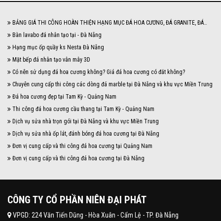
BẢNG GIÁ THI CÔNG HOÀN THIỆN HẠNG MỤC ĐÁ HOA CƯƠNG, ĐÁ GRANITE, ĐÁ
MARBLE NĂM 2024
Bàn lavabo đá nhân tạo tại - Đà Nẵng
Hạng mục ốp quầy ks Nesta Đà Nẵng
Mặt bếp đá nhân tạo vân mây 3D
Có nên sử dụng đá hoa cương không? Giá đá hoa cương có đắt không?
Chuyên cung cấp thi công các dòng đá marble tại Đà Nẵng và khu vực Miền Trung
Đá hoa cương đẹp tại Tam Kỳ - Quảng Nam
Thi công đá hoa cương cầu thang tại Tam Kỳ - Quảng Nam
Dịch vụ sửa nhà trọn gói tại Đà Nẵng và khu vực Miền Trung
Dịch vụ sửa nhà ốp lát, đánh bóng đá hoa cương tại Đà Nẵng
Đơn vị cung cấp và thi công đá hoa cương tại Quảng Nam
Đơn vị cung cấp và thi công đá hoa cương tại Đà Nẵng
CÔNG TY CỔ PHẦN NIÊN ĐẠI PHÁT
VPGD: 224 Văn Tiến Dũng - Hòa Xuân - Cẩm Lệ - TP. Đà Nẵng