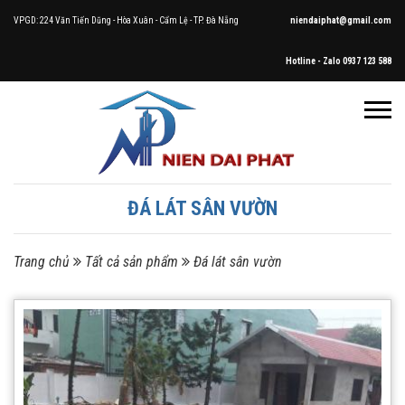
VPGD: 224 Văn Tiến Dũng - Hòa Xuân - Cẩm Lệ - TP. Đà Nẵng
niendaiphat@gmail.com
Hotline - Zalo 0937 123 588
ĐÁ LÁT SÂN VƯỜN
Trang chủ
Tất cả sản phẩm
Đá lát sân vườn