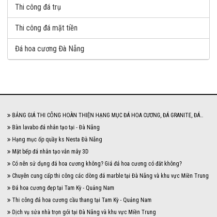
Thi công đá trụ
Thi công đá mặt tiền
Đá hoa cương Đà Nẵng
BẢNG GIÁ THI CÔNG HOÀN THIỆN HẠNG MỤC ĐÁ HOA CƯƠNG, ĐÁ GRANITE, ĐÁ
MARBLE NĂM 2024
Bàn lavabo đá nhân tạo tại - Đà Nẵng
Hạng mục ốp quầy ks Nesta Đà Nẵng
Mặt bếp đá nhân tạo vân mây 3D
Có nên sử dụng đá hoa cương không? Giá đá hoa cương có đắt không?
Chuyên cung cấp thi công các dòng đá marble tại Đà Nẵng và khu vực Miền Trung
Đá hoa cương đẹp tại Tam Kỳ - Quảng Nam
Thi công đá hoa cương cầu thang tại Tam Kỳ - Quảng Nam
Dịch vụ sửa nhà trọn gói tại Đà Nẵng và khu vực Miền Trung