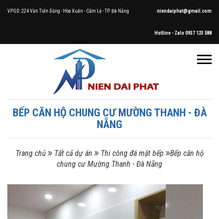
VPGD: 224 Văn Tiến Dũng - Hòa Xuân - Cẩm Lệ - TP. Đà Nẵng
niendaiphat@gmail.com
Hotline - Zalo 0937 123 588
BẾP CĂN HỘ CHUNG CƯ MƯỜNG THANH - ĐÀ
NẴNG
Trang chủ
Tất cả dự án
Thi công đá mặt bếp
Bếp căn hộ
chung cư Mường Thanh - Đà Nẵng