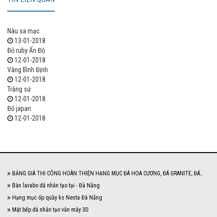
Nâu sa mạc
13-01-2018
Đỏ ruby Ấn Độ
12-01-2018
Vàng Bình Định
12-01-2018
Trắng sứ
12-01-2018
Đỏ japan
12-01-2018
BẢNG GIÁ THI CÔNG HOÀN THIỆN HẠNG MỤC ĐÁ HOA CƯƠNG, ĐÁ GRANITE, ĐÁ
MARBLE NĂM 2024
Bàn lavabo đá nhân tạo tại - Đà Nẵng
Hạng mục ốp quầy ks Nesta Đà Nẵng
Mặt bếp đá nhân tạo vân mây 3D