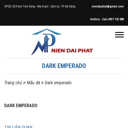
VPGD: 224 Văn Tiến Dũng - Hòa Xuân - Cẩm Lệ - TP. Đà Nẵng
niendaiphat@gmail.com
Hotline - Zalo 0937 123 588
DARK EMPERADO
Trang chủ
Mẫu đá
Dark emperado
DARK EMPERADO
TIN LIÊN QUAN